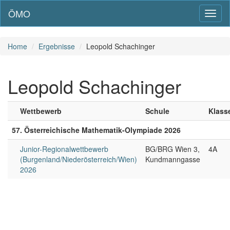
ÖMO
Toggl
naviga
Home
Ergebnisse
Leopold Schachinger
Leopold Schachinger
Wettbewerb
Schule
Klass
57. Österreichische Mathematik-Olympiade 2026
Junior-Regionalwettbewerb
BG/BRG Wien 3,
4A
(Burgenland/Niederösterreich/Wien)
Kundmanngasse
2026