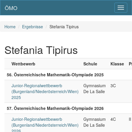
ÖMO
Toggl
naviga
Home
Ergebnisse
Stefania Tipirus
Stefania Tipirus
Wettbewerb
Schule
Klasse
P
56. Österreichische Mathematik-Olympiade 2025
Junior-Regionalwettbewerb
Gymnasium
3C
(Burgenland/Niederösterreich/Wien)
De La Salle
2025
57. Österreichische Mathematik-Olympiade 2026
Junior-Regionalwettbewerb
Gymnasium
4C
II
(Burgenland/Niederösterreich/Wien)
De La Salle
2026